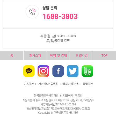
상담 문의
1688-3803
주중(월~금) 09:00 ~ 18:00
토,일,공휴일 휴무
홈
회사소개
예약 및 결제
회원가입
TOP
이용약관
개인정보취급방침
해외여행약관
특별약관
l
l
l
한국관광문화사업개발
대표이사 : 박종걸
l
서울특별시 종로구 새문안로 91, 8층 815호(신문로 1가,고려빌딩)
사업자등록번호 : 743-81-01084
통신판매업신고번호 : 제2009-PUSANDONGREA-0151호
Copyright © 한국관광문화사업개발