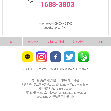
1688-3803
주중(월~금) 09:00 ~ 18:00
토,일,공휴일 휴무
홈
회사소개
예약 및 결제
회원가입
TOP
이용약관
개인정보취급방침
해외여행약관
특별약관
l
l
l
한국관광문화사업개발
대표이사 : 박종걸
l
서울특별시 종로구 새문안로 91, 8층 815호(신문로 1가,고려빌딩)
사업자등록번호 : 743-81-01084
통신판매업신고번호 : 제2009-PUSANDONGREA-0151호
Copyright © 한국관광문화사업개발