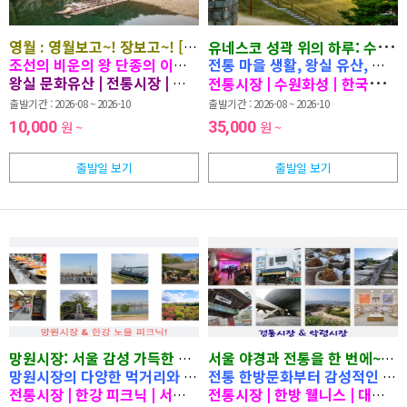
영월 : 영월보고~! 장보고~! [당일치기 여행]
유네스코 성곽 위의 하루: 수원 
조선의 비운의 왕 단종의 이야기를 따라 영월의 왕릉, 유배지, 절
전통 마을 생활, 왕실 유산, 그리
왕실 문화유산 | 전통시장 | 자연경관 비운의 왕 단종의 길 UNESC
전통시장 | 수원화성
|
한국민속촌
출발기간 : 2026-08 ~ 2026-10
출발기간 : 2026-08 ~ 2026-10
10,000
원 ~
35,000
원 ~
출발일 보기
출발일 보기
망원시장: 서울 감성 가득한 하루!
서울 야경과 전통을 한 번에~!
[당일치기 여행]
[
망원시장의 다양한 먹거리와 한강 피크닉, 아름다운 노을까지.
전통 한방문화부터 감성적인 대학
서울
전통시장 | 한강 피크닉
| 서울함공원
전통시장 | 한방 웰니스
| 하늘공원
| 노을 명소
| 대학로