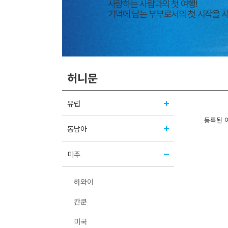
허니문
유럽
등록된 
동남아
미주
하와이
칸쿤
미국