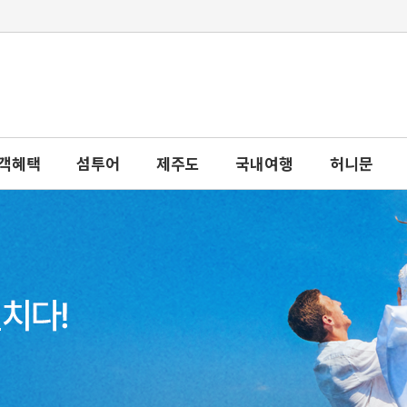
객혜택
섬투어
제주도
국내여행
허니문