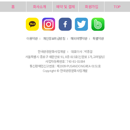
홈
회사소개
예약 및 결제
회원가입
TOP
이용약관
개인정보취급방침
해외여행약관
특별약관
l
l
l
한국관광문화사업개발
대표이사 : 박종걸
l
서울특별시 종로구 새문안로 91, 8층 815호(신문로 1가,고려빌딩)
사업자등록번호 : 743-81-01084
통신판매업신고번호 : 제2009-PUSANDONGREA-0151호
Copyright © 한국관광문화사업개발