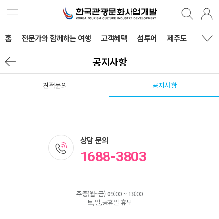
홈
전문가와 함께하는 여행
고객혜택
섬투어
제주도
국내여
공지사항
견적문의
공지사항
상담 문의
1688-3803
주중(월~금) 09:00 ~ 18:00
토,일,공휴일 휴무