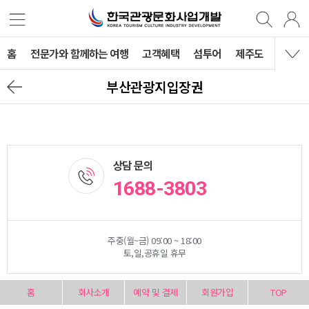
홈
전문가와 함께하는 여행
고객혜택
섬투어
제주도
국내여
부산관광지입장권
상담 문의
1688-3803
주중(월~금) 09:00 ~ 18:00
토,일,공휴일 휴무
홈
회사소개
예약 및 결제
회원가입
TOP