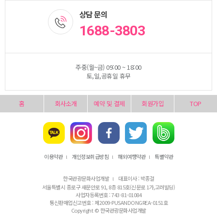
상담 문의
1688-3803
주중(월~금) 09:00 ~ 18:00
토,일,공휴일 휴무
홈
회사소개
예약 및 결제
회원가입
TOP
이용약관
개인정보취급방침
해외여행약관
특별약관
l
l
l
한국관광문화사업개발
대표이사 : 박종걸
l
서울특별시 종로구 새문안로 91, 8층 815호(신문로 1가,고려빌딩)
사업자등록번호 : 743-81-01084
통신판매업신고번호 : 제2009-PUSANDONGREA-0151호
Copyright © 한국관광문화사업개발